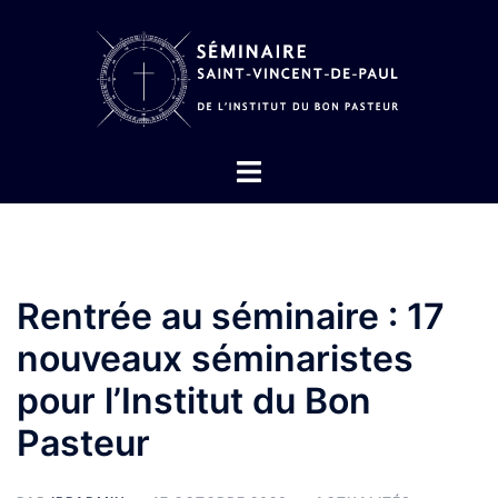
Aller
au
contenu
Ouvrir/fermer
le
menu
Rentrée au séminaire : 17
nouveaux séminaristes
pour l’Institut du Bon
Pasteur