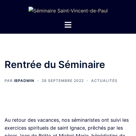
Aller
au
contenu
Ouvrir/fermer
le
menu
Rentrée du Séminaire
PAR
IBPADMIN
28 SEPTEMBRE 2022
ACTUALITÉS
Au retour des vacances, nos séminaristes ont suivi les
exercices spirituels de saint Ignace, prêchés par les
pères Jean de Britto et Michel-Marie, bénédictins de