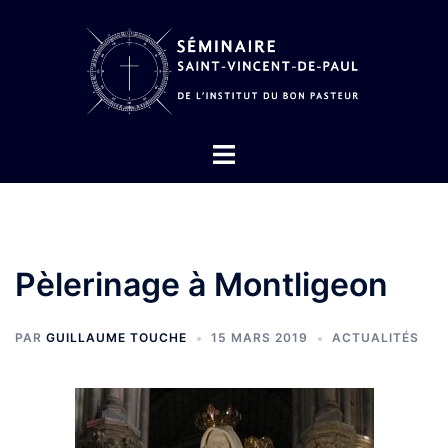
Aller
au
contenu
Ouvrir/fermer
le
menu
Pèlerinage à Montligeon
PAR
GUILLAUME TOUCHE
15 MARS 2019
ACTUALITÉS