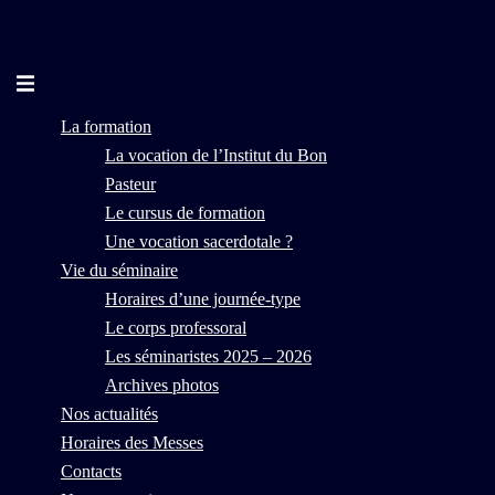
Aller
au
contenu
Ouvrir/fermer
le
La formation
menu
La vocation de l’Institut du Bon
Pasteur
Le cursus de formation
Une vocation sacerdotale ?
Vie du séminaire
Horaires d’une journée-type
Le corps professoral
Les séminaristes 2025 – 2026
Archives photos
Nos actualités
Horaires des Messes
Contacts