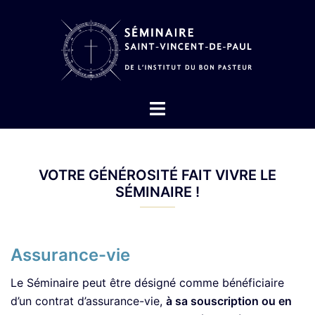
Aller
au
contenu
Ouvrir/fermer
le
menu
VOTRE GÉNÉROSITÉ FAIT VIVRE LE
SÉMINAIRE !
Assurance-vie
Le Séminaire peut être désigné comme bénéficiaire
d’un contrat d’assurance-vie,
à sa souscription ou en