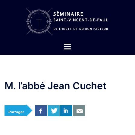
Aller
au
contenu
Ouvrir/fermer
le
menu
M. l’abbé Jean Cuchet
Partager