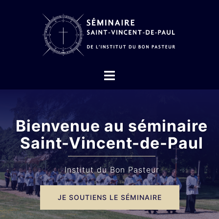
Aller
au
contenu
Ouvrir/fermer
le
menu
Bienvenue au séminaire
Saint-Vincent-de-Paul
Institut du Bon Pasteur
JE SOUTIENS LE SÉMINAIRE